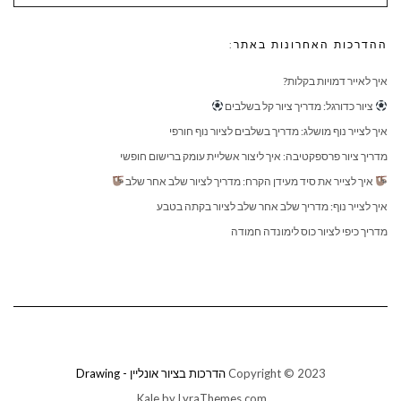
ההדרכות האחרונות באתר:
איך לאייר דמויות בקלות?
ציור כדורגל: מדריך ציור קל בשלבים
איך לצייר נוף מושלג: מדריך בשלבים לציור נוף חורפי
מדריך ציור פרספקטיבה: איך ליצור אשליית עומק ברישום חופשי
איך לצייר את סיד מעידן הקרח: מדריך לציור שלב אחר שלב
איך לצייר נוף: מדריך שלב אחר שלב לציור בקתה בטבע
מדריך כיפי לציור כוס לימונדה חמודה
Copyright © 2023
הדרכות בציור אונליין - Drawing
Kale
by LyraThemes.com.