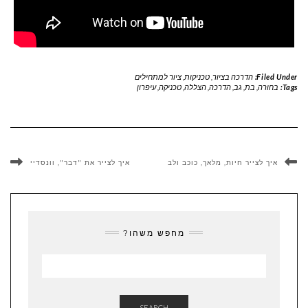
Filed Under:
הדרכה בציור
,
טכניקות
,
ציור למתחילים
Tags:
בחורה
,
בת
,
גב
,
הדרכה
,
הצללה
,
טכניקה
,
עיפרון
איך לצייר חיות, מלאך, כוכב ולב
איך לצייר את "דבר", וונסדיי
מחפש משהו?
SEARCH