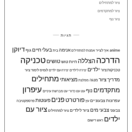
ציור למתחילים
ציור למתקדמים
ציור נוף
תגיות
דיוקן
בעלי חיים
אנימה
גוף
anime
איך לצייר
בית
אמנות למתחילים
הדרכה
טכניקה
הצללה
טושים
חיות
טוש
ילדים
טכניקות ציור
לומיס
לימוד ציור
יצירה לילדים
יצירה עם ילדים
מתחילים
מציאותי
מדריך ציור
מנגה
מפלצת
עיפרון
מתקדמים
נוף
עיניים
עט
עט כדורי
עט מברשת
פנים
פורטרט
פעוטות
עפרונות צבעוניים
עץ
פרספקטיבה
ציור עם
צבעי מים
ציור לילדים
צבעוני
ציור למתחילים
ילדים
ראש
רישום