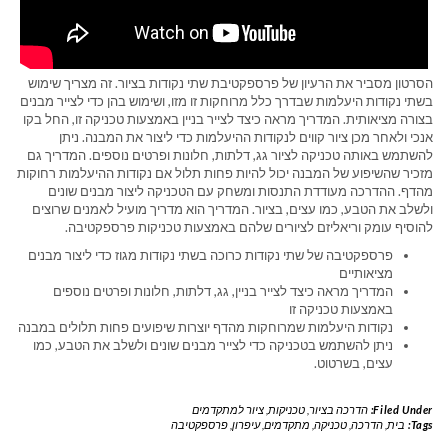
הסרטון מסביר את הרעיון של פרספקטיבת שתי נקודות בציור. זה מצריך שימוש
בשתי נקודות היעלמות שבדרך כלל מרוחקות זו מזו, ושימוש בהן כדי לצייר מבנים
בצורה מציאותית. המדריך מראה כיצד לצייר בניין באמצעות טכניקה זו, החל בקו
אנכי ולאחר מכן ציור קווים לנקודות ההיעלמות כדי ליצור את המבנה. ניתן
להשתמש באותה טכניקה לציור גג, דלתות, חלונות ופרטים נוספים. המדריך גם
מזכיר שהשיפוע של המבנה יכול להיות פחות תלול אם נקודות ההיעלמות רחוקות
מהדף. ההדרכה מעודדת התנסות ומשחק עם הטכניקה ליצור מבנים שונים
ולשלב את הטבע, כמו עצים, בציור. המדריך הוא מדריך מועיל לאמנים שרוצים
להוסיף עומק וריאליזם לציורים שלהם באמצעות טכניקות פרספקטיבה.
פרספקטיבה של שתי נקודות כרוכה בשתי נקודות מגוז כדי ליצור מבנים
מציאותיים
המדריך מראה כיצד לצייר בניין, גג, דלתות, חלונות ופרטים נוספים
באמצעות טכניקה זו
נקודות היעלמות שמרוחקות מהדף יוצרות שיפועים פחות תלולים במבנה
ניתן להשתמש בטכניקה כדי לצייר מבנים שונים ולשלב את הטבע, כמו
עצים, בשרטוט.
Filed Under:
הדרכה בציור
,
טכניקות
,
ציור למתקדמים
Tags:
בית
,
הדרכה
,
טכניקה
,
מתקדמים
,
עיפרון
,
פרספקטיבה