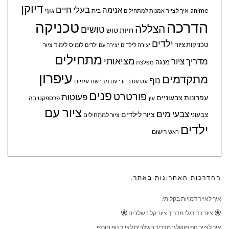
דיוקן
בעלי חיים
אנימה
גוף
anime
איך לצייר
בית
אמנות למתחילים
הדרכה
טכניקה
הצללה
טושים
חיות
טוש
ילדים
טכניקות ציור
לומיס
לימוד ציור
יצירה לילדים
יצירה עם ילדים
מתחילים
מציאותי
מדריך ציור
מנגה
מפלצת
עיפרון
מתקדמים
נוף
עיניים
עט
עט כדורי
עט מברשת
פנים
פורטרט
פעוטות
עפרונות צבעוניים
עץ
פרספקטיבה
ציור עם
צבעי מים
ציור לילדים
צבעוני
ציור למתחילים
ילדים
ראש
רישום
ההדרכות האחרונות באתר:
איך לאייר דמויות בקלות?
ציור כדורגל: מדריך ציור קל בשלבים
איך לצייר נוף מושלג: מדריך בשלבים לציור נוף חורפי