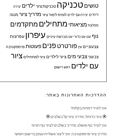
טכניקה
טושים
ילדים
טכניקות ציור
יצירה
מדריך ציור
מנגה
לומיס
לימוד ציור
לילדים
יצירה עם ילדים
מתחילים
מתקדמים
מציאותי
מפלצת
עיפרון
נוף
עפרונות
עיניים
עט
עט כדורי
עט מברשת
פנים
פורטרט
פעוטות
צבעוניים
עץ
פרספקטיבה
ציור
צבעי מים
ציור לילדים
צבעוני
ציור למתחילים
עם ילדים
ראש
רישום
ההדרכות האחרונות באתר:
איך לאייר דמויות בקלות?
ציור כדורגל: מדריך ציור קל בשלבים
איך לצייר נוף מושלג: מדריך בשלבים לציור נוף חורפי
מדריך ציור פרספקטיבה: איך ליצור אשליית עומק ברישום חופשי