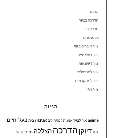
אנימה
הדרכה בציור
טכניקות
לקטנטנים
ציור איברים בגוף
ציור בעלי חיים
ציור דיוקנאות
ציור למתחילים
ציור למתקדמים
ציור נוף
תגיות
בעלי חיים
אנימה
anime
איך לצייר
בית
אמנות למתחילים
הדרכה
דיוקן
הצללה
גוף
חיות
טוש