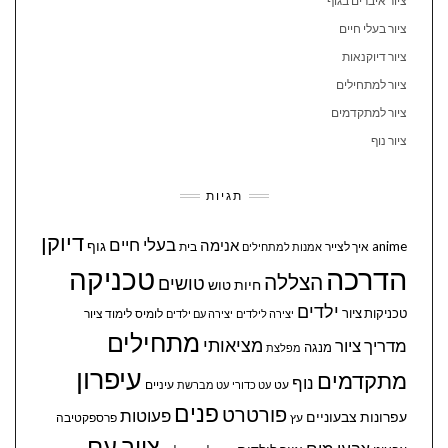
ציור איברים בגוף
ציור בעלי חיים
ציור דיוקנאות
ציור למתחילים
ציור למתקדמים
ציור נוף
תגיות
דיוקן
בעלי חיים
אנימה
גוף
anime
איך לצייר
בית
אמנות למתחילים
הדרכה
טכניקה
הצללה
טושים
חיות
טוש
ילדים
טכניקות ציור
לומיס
לימוד ציור
יצירה לילדים
יצירה עם ילדים
מתחילים
מציאותי
מדריך ציור
מנגה
מפלצת
עיפרון
מתקדמים
נוף
עיניים
עט
עט כדורי
עט מברשת
פנים
פורטרט
פעוטות
עפרונות צבעוניים
עץ
פרספקטיבה
ציור עם