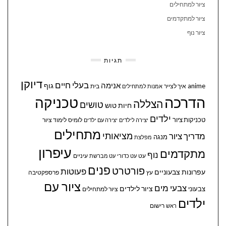
ציור למתחילים
ציור למתקדמים
ציור נוף
תגיות
דיוקן
בעלי חיים
אנימה
גוף
anime
איך לצייר
בית
אמנות למתחילים
הדרכה
טכניקה
הצללה
טושים
חיות
טוש
ילדים
טכניקות ציור
לומיס
לימוד ציור
יצירה לילדים
יצירה עם ילדים
מתחילים
מציאותי
מדריך ציור
מנגה
מפלצת
עיפרון
מתקדמים
נוף
עיניים
עט
עט כדורי
עט מברשת
פנים
פורטרט
פעוטות
עפרונות צבעוניים
עץ
פרספקטיבה
ציור עם
צבעי מים
ציור לילדים
צבעוני
ציור למתחילים
ילדים
ראש
רישום