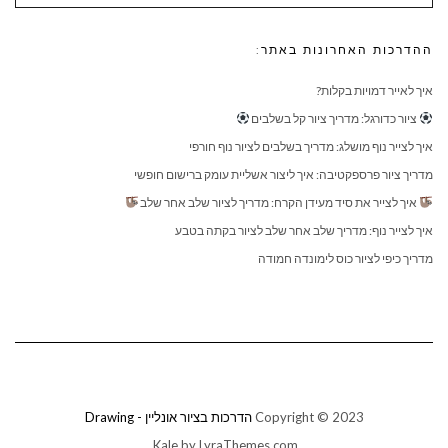
ההדרכות האחרונות באתר:
איך לאייר דמויות בקלות?
ציור כדורגל: מדריך ציור קל בשלבים
איך לצייר נוף מושלג: מדריך בשלבים לציור נוף חורפי
מדריך ציור פרספקטיבה: איך ליצור אשליית עומק ברישום חופשי
איך לצייר את סיד מעידן הקרח: מדריך לציור שלב אחר שלב
איך לצייר נוף: מדריך שלב אחר שלב לציור בקתה בטבע
מדריך כיפי לציור כוס לימונדה חמודה
Copyright © 2023
הדרכות בציור אונליין - Drawing
Kale
by LyraThemes.com.