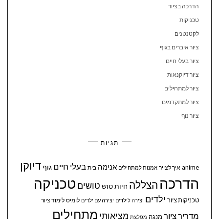
הדרכה בציור
טכניקות
לקטנטנים
ציור איברים בגוף
ציור בעלי חיים
ציור דיוקנאות
ציור למתחילים
ציור למתקדמים
ציור נוף
תגיות
דיוקן
בעלי חיים
אנימה
גוף
anime
איך לצייר
בית
אמנות למתחילים
הדרכה
טכניקה
הצללה
טושים
חיות
טוש
ילדים
טכניקות ציור
לומיס
לימוד ציור
יצירה לילדים
יצירה עם ילדים
מתחילים
מציאותי
מדריך ציור
מנגה
מפלצת