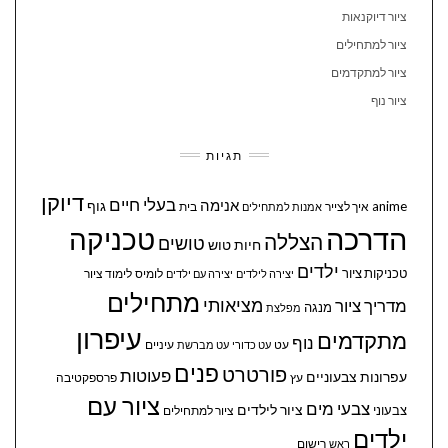
ציור דיוקנאות
ציור למתחילים
ציור למתקדמים
ציור נוף
תגיות
דיוקן
בעלי חיים
אנימה
גוף
anime
איך לצייר
בית
אמנות למתחילים
הדרכה
טכניקה
הצללה
טושים
חיות
טוש
ילדים
טכניקות ציור
לומיס
לימוד ציור
יצירה לילדים
יצירה עם ילדים
מתחילים
מציאותי
מדריך ציור
מנגה
מפלצת
עיפרון
מתקדמים
נוף
עיניים
עט
עט כדורי
עט מברשת
פנים
פורטרט
פעוטות
עפרונות צבעוניים
עץ
פרספקטיבה
ציור עם
צבעי מים
ציור לילדים
צבעוני
ציור למתחילים
ילדים
ראש
רישום