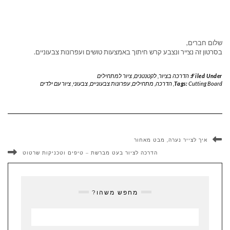
שלום חברים,
בסרטון זה נצייר ונצבע קרש חיתוך באמצעות טושים ועפרונות צבעוניים.
Filed Under:
הדרכה בציור
,
לקטנטנים
,
ציור למתחילים
Cutting Board
Tags:
,
הדרכה
,
מתחילים
,
עפרונות צבעוניים
,
צבעוני
,
ציור עם ילדים
איך לצייר נערה, מבט מאחור
הדרכה לציור בעט מברשת – טיפים וטכניקות שרטוט
מחפש משהו?