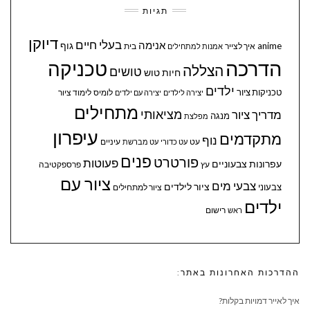
תגיות
דיוקן
בעלי חיים
אנימה
גוף
anime
איך לצייר
בית
אמנות למתחילים
הדרכה
טכניקה
הצללה
טושים
חיות
טוש
ילדים
טכניקות ציור
לומיס
לימוד ציור
יצירה לילדים
יצירה עם ילדים
מתחילים
מציאותי
מדריך ציור
מנגה
מפלצת
עיפרון
מתקדמים
נוף
עיניים
עט
עט כדורי
עט מברשת
פנים
פורטרט
פעוטות
עפרונות צבעוניים
עץ
פרספקטיבה
ציור עם
צבעי מים
ציור לילדים
צבעוני
ציור למתחילים
ילדים
ראש
רישום
ההדרכות האחרונות באתר:
איך לאייר דמויות בקלות?