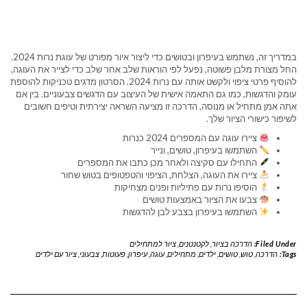
במדריך זה, נשתמש בעיפרון ובטושים כדי ליצור איור מפורט של עוגת נרות 2024.
החל מצורת מלבן פשוטה, נפעל לפי הוראות שלב אחר שלב כדי לצייר את העוגה,
להוסיף פרטי ציפוי ולקשט אותה עם נרות 2024. הסרטון מדגים טכניקות להוספת
עומק והדגשות, כמו גם התאמה אישית של העיצוב עם הדגשים צבעוניים. בין אם
אתה אמן מתחיל או מנוסה, הדרכה זו מציעה השראה יצירתית וטיפים חשובים
לשיפור כישורי הציור שלך.
ציירו עוגה עם המספרים 2024 כנרות
השתמשו בעיפרון, טושים, ונייר
התחילו עם סקיצה ולאחר מכן כתבו את המספרים
ציירו את העוגה, הצלחת, הציפוי והטפטופים בטוש שחור
הוסיפו נרות עם פתיליות ופנים מצחיקות
צבעו את הציור באמצעות טושים
השתמשו בעיפרון בצבע לבן להדגשות
Filed Under:
הדרכה בציור
,
לקטנטנים
,
ציור למתחילים
Tags:
הדרכה
,
טוש
,
טושים
,
ילדים
,
מתחילים
,
עוגה
,
עיפרון
,
פעוטות
,
צבעוני
,
ציור עם ילדים