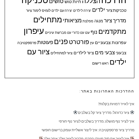
הצללה
טושים
חיות
טוש
ילדים
טכניקות ציור
לומיס
לימוד ציור
יצירה לילדים
יצירה עם ילדים
מתחילים
מציאותי
מדריך ציור
מנגה
מפלצת
עיפרון
מתקדמים
נוף
עיניים
עט
עט כדורי
עט מברשת
פנים
פורטרט
פעוטות
עפרונות צבעוניים
עץ
פרספקטיבה
ציור עם
צבעי מים
ציור לילדים
צבעוני
ציור למתחילים
ילדים
ראש
רישום
ההדרכות האחרונות באתר:
איך לאייר דמויות בקלות?
ציור כדורגל: מדריך ציור קל בשלבים
איך לצייר נוף מושלג: מדריך בשלבים לציור נוף חורפי
מדריך ציור פרספקטיבה: איך ליצור אשליית עומק ברישום חופשי
איך לצייר את סיד מעידן הקרח: מדריך לציור שלב אחר שלב