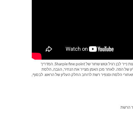
מדריך הווידאו מראה כיצד לצייר איור של ספיידר רקס מ-Spider-Verse באמצעות נייר לבן רגיל וטוש שחור של Sharpie fine point. המדריך
ון של הפה. לאחר מכן האמן מצייר את הנחיר, הגבה, הלסת
אחורי הלסת וסנפיר רשת לרוחב החלק העליון של הראש. לבסוף,
יר הרשת