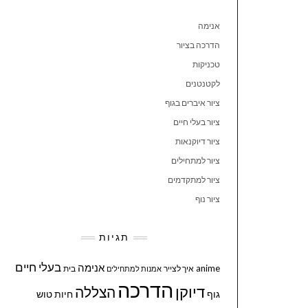
אנימה
הדרכה בציור
טכניקות
לקטנטנים
ציור איברים בגוף
ציור בעלי חיים
ציור דיוקנאות
ציור למתחילים
ציור למתקדמים
ציור נוף
תגיות
בעלי חיים
אנימה
anime
איך לצייר
בית
אמנות למתחילים
הדרכה
דיוקן
הצללה
גוף
חיות
טוש