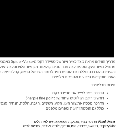
מתחיל בציור העין, הוספת קצה עבה סביבה, ולאחר מכן ציור הלוע והקצה העלי
והשיניים. ההדרכה כוללת גם הוספת תפר לרוחב הצד של הראש, קפל פנימה מ
האמן מוסיף את הזרועות והטפרים מלפנים.
סיכום תבליטים:
הדרכה כיצד לצייר את ספיידר רקס
דורש נייר לבן רגיל וטוש שחור של Sharpie fine point
הדרכה מכסה את ציור העין, הלוע, השיניים, הגבה, הלסת, הנחיר וסנפ
כולל גם הוספת זרועות וטפרים מלפנים
Filed Under:
הדרכה בציור
,
טכניקות
,
לקטנטנים
,
ציור למתחילים
Spider
Tags:
,
דינוזאור
,
הדרכה
,
טוש
,
טכניקה
,
ילדים
,
פעוטות
,
ציור עם ילדים