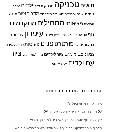
טכניקה
טושים
ילדים
טכניקות ציור
יצירה
מדריך ציור
מנגה
לומיס
לימוד ציור
לילדים
יצירה עם ילדים
מתחילים
מתקדמים
מציאותי
מפלצת
עיפרון
נוף
עפרונות
עיניים
עט
עט כדורי
עט מברשת
פנים
פורטרט
פעוטות
צבעוניים
עץ
פרספקטיבה
ציור
צבעי מים
ציור לילדים
צבעוני
ציור למתחילים
עם ילדים
ראש
רישום
ההדרכות האחרונות באתר:
איך לאייר דמויות בקלות?
ציור כדורגל: מדריך ציור קל בשלבים
איך לצייר נוף מושלג: מדריך בשלבים לציור נוף חורפי
מדריך ציור פרספקטיבה: איך ליצור אשליית עומק ברישום חופשי