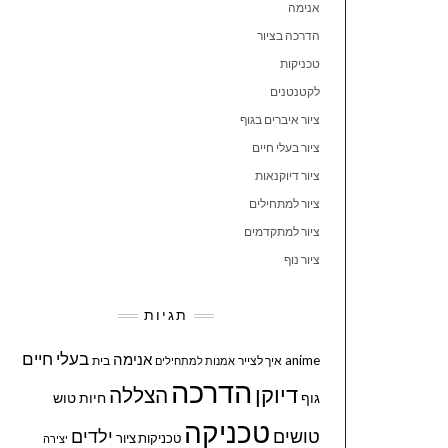
אנימה
הדרכה בציור
טכניקות
לקטנטנים
ציור איברים בגוף
ציור בעלי חיים
ציור דיוקנאות
ציור למתחילים
ציור למתקדמים
ציור נוף
תגיות
בעלי חיים
אנימה
anime
איך לצייר
בית
אמנות למתחילים
הדרכה
דיוקן
הצללה
גוף
חיות
טוש
טכניקה
טושים
ילדים
טכניקות ציור
יצירה