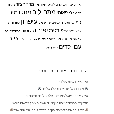
מדריך ציור
מנגה
לומיס
לימוד ציור
לילדים
יצירה עם ילדים
מתחילים
מתקדמים
מציאותי
מפלצת
עיפרון
נוף
עפרונות
עיניים
עט
עט כדורי
עט מברשת
פנים
פורטרט
פעוטות
צבעוניים
עץ
פרספקטיבה
ציור
צבעי מים
ציור לילדים
צבעוני
ציור למתחילים
עם ילדים
ראש
רישום
ההדרכות האחרונות באתר:
איך לאייר דמויות בקלות?
ציור כדורגל: מדריך ציור קל בשלבים
איך לצייר נוף מושלג: מדריך בשלבים לציור נוף חורפי
מדריך ציור פרספקטיבה: איך ליצור אשליית עומק ברישום חופשי
איך לצייר את סיד מעידן הקרח: מדריך לציור שלב אחר שלב