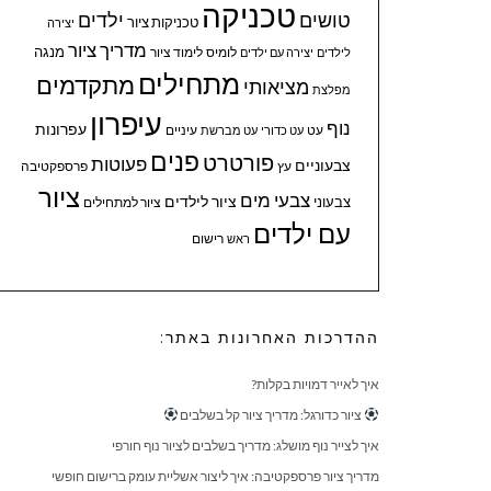
טכניקה
טושים
ילדים
טכניקות ציור
יצירה
מדריך ציור
מנגה
לומיס
לימוד ציור
לילדים
יצירה עם ילדים
מתחילים
מתקדמים
מציאותי
מפלצת
עיפרון
נוף
עפרונות
עיניים
עט
עט כדורי
עט מברשת
פנים
פורטרט
פעוטות
צבעוניים
עץ
פרספקטיבה
ציור
צבעי מים
ציור לילדים
צבעוני
ציור למתחילים
עם ילדים
ראש
רישום
ההדרכות האחרונות באתר:
איך לאייר דמויות בקלות?
ציור כדורגל: מדריך ציור קל בשלבים
איך לצייר נוף מושלג: מדריך בשלבים לציור נוף חורפי
מדריך ציור פרספקטיבה: איך ליצור אשליית עומק ברישום חופשי