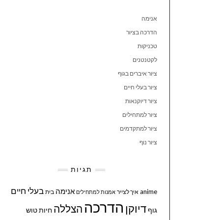
אנימה
הדרכה בציור
טכניקות
לקטנטנים
ציור איברים בגוף
ציור בעלי חיים
ציור דיוקנאות
ציור למתחילים
ציור למתקדמים
ציור נוף
תגיות
בעלי חיים
אנימה
anime
איך לצייר
בית
אמנות למתחילים
הדרכה
דיוקן
הצללה
גוף
חיות
טוש